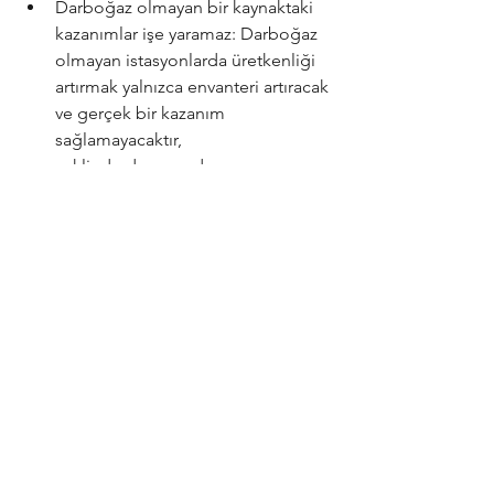
Darboğaz olmayan bir kaynaktaki 
kazanımlar işe yaramaz: Darboğaz 
olmayan istasyonlarda üretkenliği 
artırmak yalnızca envanteri artıracak 
ve gerçek bir kazanım 
sağlamayacaktır, 
şeklinde devam eder...
OPT tek başına oturup uygulanabilecek 
bir metodoji değil ama bu amaçla 
çalışma yapacaklara da ışık tutar. OPT 
ciddi anlamda üterim know-how, 
teknoloji birikimi, kalıp-aparat, fikstür 
ve uygulama vizyon ve birikimini, ekip 
çalışmasını gerektirir. İnşallah sanayimiz 
kriz ortamında çıkış aramakta, bunun da 
OPT prensipleri ile gerçekleştirilmesi 
çok önemli olacaktır.