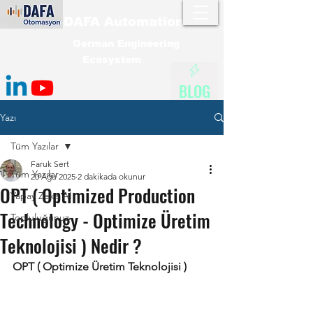
DAFA Automation
German Engineering
Ecosystem
BLOG
Yazı
Tüm Yazılar
Faruk Sert
Tüm Yazılar
20 Ağu 2025
2 dakikada okunur
OPT ( Optimized Production
Yapay Zeka AI
Technology - Optimize Üretim
Topluluğunuz
Teknolojisi ) Nedir ?
OPT ( Optimize Üretim Teknolojisi )