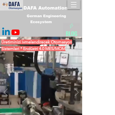
DAFA Automation
German Engineering
Ecosystem
BLOG
Üretiminizi ivmelendirecek Otomasyon
Sistemleri * Endüstri 4.0 MES/MOM