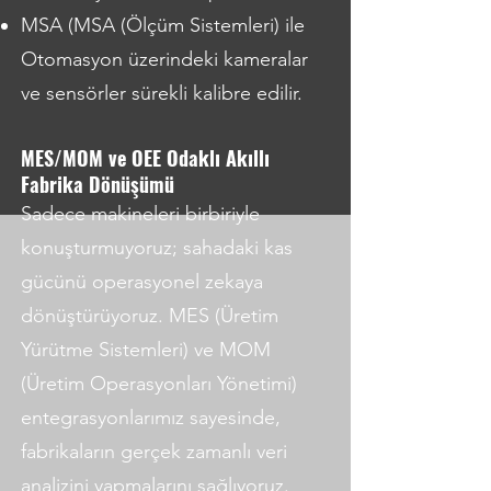
MSA (MSA (Ölçüm Sistemleri) ile
Otomasyon üzerindeki kameralar
ve sensörler sürekli kalibre edilir.
MES/MOM ve OEE Odaklı Akıllı
Fabrika Dönüşümü
Sadece makineleri birbiriyle
konuşturmuyoruz; sahadaki kas
gücünü operasyonel zekaya
dönüştürüyoruz.
MES (Üretim
Yürütme Sistemleri) ve MOM
(Üretim Operasyonları Yönetimi)
entegrasyonlarımız sayesinde,
fabrikaların gerçek zamanlı veri
analizini yapmalarını sağlıyoruz.