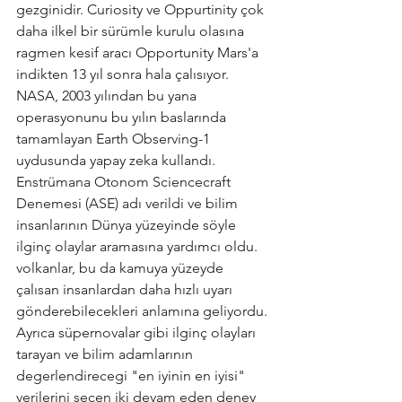
gezginidir. Curiosity ve Oppurtinity çok 
daha ilkel bir sürümle kurulu olasına 
ragmen kesif aracı Opportunity Mars'a 
indikten 13 yıl sonra hala çalısıyor. 
NASA, 2003 yılından bu yana 
operasyonunu bu yılın baslarında 
tamamlayan Earth Observing-1 
uydusunda yapay zeka kullandı. 
Enstrümana Otonom Sciencecraft 
Denemesi (ASE) adı verildi ve bilim 
insanlarının Dünya yüzeyinde söyle 
ilginç olaylar aramasına yardımcı oldu. 
volkanlar, bu da kamuya yüzeyde 
çalısan insanlardan daha hızlı uyarı 
gönderebilecekleri anlamına geliyordu. 
Ayrıca süpernovalar gibi ilginç olayları 
tarayan ve bilim adamlarının 
degerlendirecegi "en iyinin en iyisi" 
verilerini seçen iki devam eden deney 