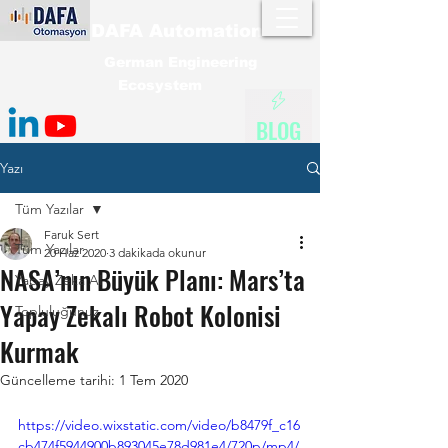
DAFA Automation
German Engineering
Ecosystem
BLOG
Yazı
Tüm Yazılar
Faruk Sert
Tüm Yazılar
20 Haz 2020
3 dakikada okunur
NASA’nın Büyük Planı: Mars’ta
Yapay Zeka AI
Yapay Zekalı Robot Kolonisi
Topluluğunuz
Kurmak
Güncelleme tarihi:
1 Tem 2020
https://video.wixstatic.com/video/b8479f_c16
cb474f5944900b893045e78d981e4/720p/mp4/