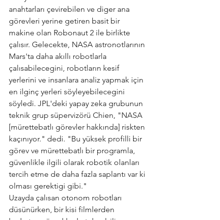
anahtarları çevirebilen ve diger ana 
görevleri yerine getiren basit bir 
makine olan Robonaut 2 ile birlikte 
çalısır. Gelecekte, NASA astronotlarının 
Mars'ta daha akıllı robotlarla 
çalısabilecegini, robotların kesif 
yerlerini ve insanlara analiz yapmak için 
en ilginç yerleri söyleyebilecegini 
söyledi. JPL'deki yapay zeka grubunun 
teknik grup süpervizörü Chien, "NASA 
[mürettebatlı görevler hakkında] riskten 
kaçınıyor." dedi. "Bu yüksek profilli bir 
görev ve mürettebatlı bir programla, 
güvenlikle ilgili olarak robotik olanları 
tercih etme de daha fazla saplantı var ki 
olması gerektigi gibi."
Uzayda çalısan otonom robotları 
düsünürken, bir kisi filmlerden 