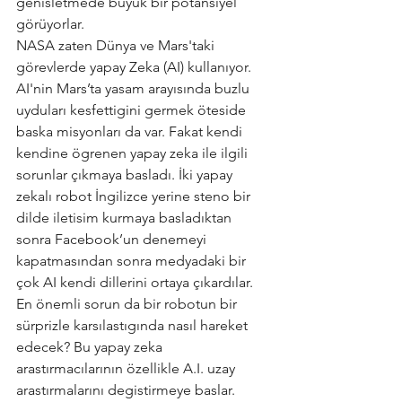
genisletmede büyük bir potansiyel 
görüyorlar. 
NASA zaten Dünya ve Mars'taki 
görevlerde yapay Zeka (AI) kullanıyor. 
AI'nin Mars’ta yasam arayısında buzlu 
uyduları kesfettigini germek öteside 
baska misyonları da var. Fakat kendi 
kendine ögrenen yapay zeka ile ilgili 
sorunlar çıkmaya basladı. İki yapay 
zekalı robot İngilizce yerine steno bir 
dilde iletisim kurmaya basladıktan 
sonra Facebook’un denemeyi 
kapatmasından sonra medyadaki bir 
çok AI kendi dillerini ortaya çıkardılar.
En önemli sorun da bir robotun bir 
sürprizle karsılastıgında nasıl hareket 
edecek? Bu yapay zeka 
arastırmacılarının özellikle A.I. uzay 
arastırmalarını degistirmeye baslar. 