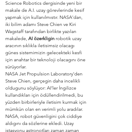
Science Robotics dergisinde yeni bir 
makale de A.I. uzay görevlerinde kesif 
yapmak için kullanılmıstır. NASA'dan, 
iki bilim adamı Steve Chien ve Kiri 
Wagstaff tarafından birlikte yazılan 
makalede, 
AI özerkligin
 robotik uzay 
aracının sıklıkla iletisimsiz olacagı 
günes sistemimizin gelecekteki kesfi 
için anahtar bir teknoloji olacagını öne 
sürüyorlar. 
NASA Jet Propulsion Laboratory'den 
Steve Chien, gerçegin daha incelikli 
oldugunu söylüyor: AI’ler İngilizce 
kullandıkları için ödüllendirilmedi, bu 
yüzden birbirleriyle iletisim kurmak için 
mümkün olan en verimli yolu aradılar. 
NASA, robot güvenligini çok ciddiye 
aldıgını da sözlerine ekledi. Uzay 
istasyonu astronotları zaman zaman 