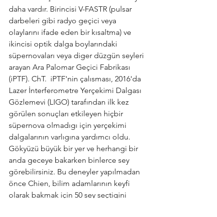
daha vardır. Birincisi V-FASTR (pulsar 
darbeleri gibi radyo geçici veya 
olaylarını ifade eden bir kısaltma) ve 
ikincisi optik dalga boylarındaki 
süpernovaları veya diger düzgün seyleri 
arayan Ara Palomar Geçici Fabrikası 
(iPTF). ChT.  iPTF'nin çalısması, 2016'da 
Lazer İnterferometre Yerçekimi Dalgası 
Gözlemevi (LIGO) tarafından ilk kez 
görülen sonuçları etkileyen hiçbir 
süpernova olmadıgı için yerçekimi 
dalgalarının varlıgına yardımcı oldu. 
Gökyüzü büyük bir yer ve herhangi bir 
anda geceye bakarken binlerce sey 
görebilirsiniz. Bu deneyler yapılmadan 
önce Chien, bilim adamlarının keyfi 
olarak bakmak için 50 sey seçtigini 
söyledi. Simdi, AI enstrümanları en 