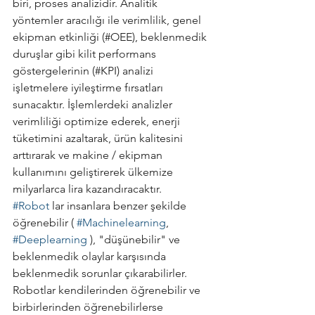
biri, proses analizidir. Analitik 
yöntemler aracılığı ile verimlilik, genel 
ekipman etkinliği (#OEE), beklenmedik 
duruşlar gibi kilit performans 
göstergelerinin (#KPI) analizi 
işletmelere iyileştirme fırsatları 
sunacaktır. İşlemlerdeki analizler 
verimliliği optimize ederek, enerji 
tüketimini azaltarak, ürün kalitesini 
arttırarak ve makine / ekipman 
kullanımını geliştirerek ülkemize 
milyarlarca lira kazandıracaktır.
#Robot
 lar insanlara benzer şekilde 
öğrenebilir ( 
#Machinelearning
, 
#Deeplearning
 ), "düşünebilir" ve 
beklenmedik olaylar karşısında 
beklenmedik sorunlar çıkarabilirler. 
Robotlar kendilerinden öğrenebilir ve 
birbirlerinden öğrenebilirlerse 