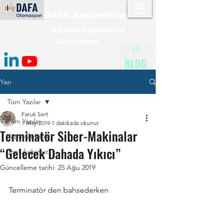
DAFA Automation
German Engineering
Ecosystem
BLOG
Yazı
Tüm Yazılar
Faruk Sert
Tüm Yazılar
1 May 2019
1 dakikada okunur
Terminatör Siber-Makinalar
Yapay Zeka AI
“Gelecek Dahada Yıkıcı”
Topluluğunuz
Güncelleme tarihi:
25 Ağu 2019
Terminatör den bahsederken 