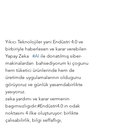
Yıkıcı Teknolojiler yani Endüstri 4.0 ve 
birbiriyle haberlesen ve karar verebilen 
Yapay Zeka   
#AI
 ile donatılmış siber-
makinalardan  bahsediyorum ki çogunu 
hem tüketici ürünlerinde hem de 
üretimde uygulamalarının oldugunu 
görüyoruz ve günlük yasamdabirlikte  
yasıyoruz.
zeka yardımı ve karar vermenin 
bagımsızlıgıdır.#Endüstri4.0 ın odak 
noktasını 4 ilke oluşturuyor: birlikte 
çalısabilirlik, bilgi seffaflıgı, 